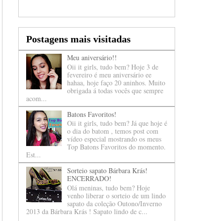
Postagens mais visitadas
Meu aniversário!!
Oii it girls, tudo bem? Hoje 3 de
fevereiro é meu aniversário ee
hahaa, hoje faço 20 aninhos. Muito
obrigada á todas vocês que sempre
acom...
Batons Favoritos!
Oii it girls, tudo bem? Já que hoje é
o dia do batom , temos post com
vídeo especial mostrando os meus
Top Batons Favoritos do momento.
Est...
Sorteio sapato Bárbara Krás!
ENCERRADO!
Olá meninas, tudo bem? Hoje
venho liberar o sorteio de um lindo
sapato da coleção Outono/Inverno
2013 da Bárbara Krás ! Sapato lindo de c...