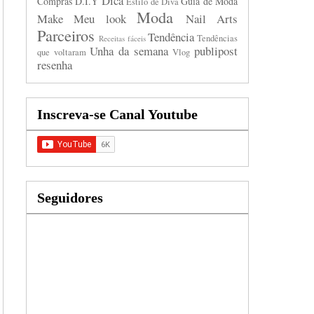
Dica
Compras
D.I.Y
Guia de Moda
Estilo de Diva
Moda
Make
Meu look
Nail Arts
Parceiros
Tendência
Tendências
Receitas fáceis
Unha da semana
publipost
que voltaram
Vlog
resenha
Inscreva-se Canal Youtube
Seguidores