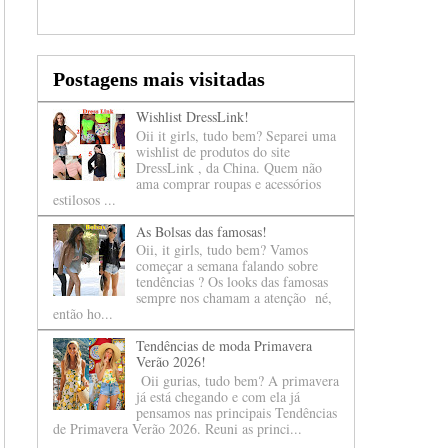
Postagens mais visitadas
Wishlist DressLink!
Oii it girls, tudo bem? Separei uma
wishlist de produtos do site
DressLink , da China. Quem não
ama comprar roupas e acessórios
estilosos ...
As Bolsas das famosas!
Oii, it girls, tudo bem? Vamos
começar a semana falando sobre
tendências ? Os looks das famosas
sempre nos chamam a atenção né,
então ho...
Tendências de moda Primavera
Verão 2026!
Oii gurias, tudo bem? A primavera
já está chegando e com ela já
pensamos nas principais Tendências
de Primavera Verão 2026. Reuni as princi...