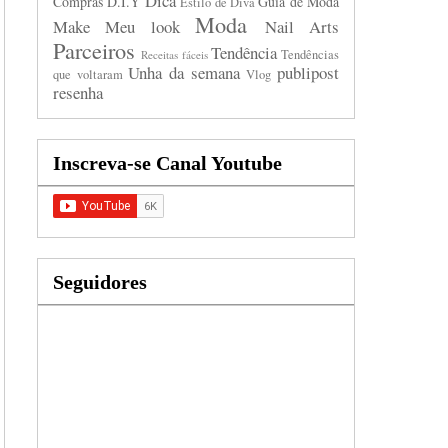
Dica
Compras
D.I.Y
Guia de Moda
Estilo de Diva
Moda
Make
Meu look
Nail Arts
Parceiros
Tendência
Tendências
Receitas fáceis
Unha da semana
publipost
que voltaram
Vlog
resenha
Inscreva-se Canal Youtube
Seguidores