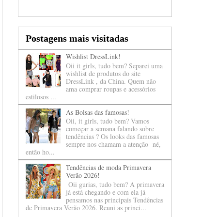
Postagens mais visitadas
Wishlist DressLink!
Oii it girls, tudo bem? Separei uma
wishlist de produtos do site
DressLink , da China. Quem não
ama comprar roupas e acessórios
estilosos ...
As Bolsas das famosas!
Oii, it girls, tudo bem? Vamos
começar a semana falando sobre
tendências ? Os looks das famosas
sempre nos chamam a atenção né,
então ho...
Tendências de moda Primavera
Verão 2026!
Oii gurias, tudo bem? A primavera
já está chegando e com ela já
pensamos nas principais Tendências
de Primavera Verão 2026. Reuni as princi...