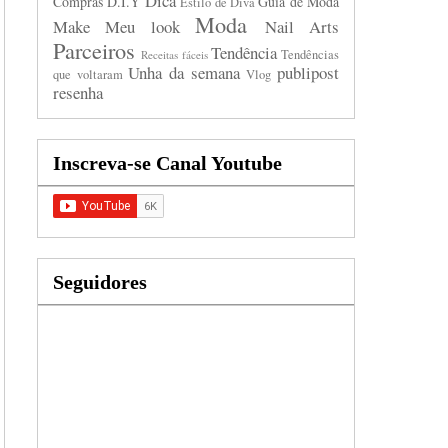
Dica
Compras
D.I.Y
Guia de Moda
Estilo de Diva
Moda
Make
Meu look
Nail Arts
Parceiros
Tendência
Tendências
Receitas fáceis
Unha da semana
publipost
que voltaram
Vlog
resenha
Inscreva-se Canal Youtube
Seguidores