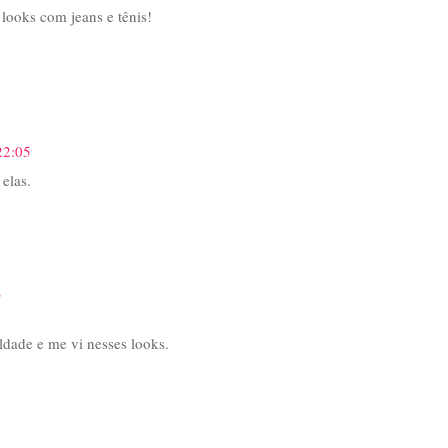
looks com jeans e tênis!
22:05
 elas.
3
uldade e me vi nesses looks.