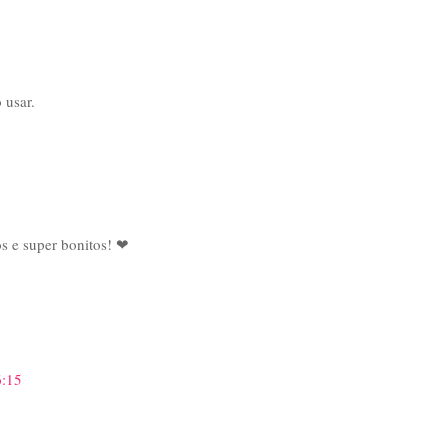
 usar.
os e super bonitos! ❤
6:15