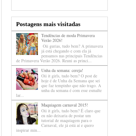
Postagens mais visitadas
Tendências de moda Primavera
Verão 2026!
Oii gurias, tudo bem? A primavera
já está chegando e com ela já
pensamos nas principais Tendências
de Primavera Verão 2026. Reuni as princi...
Unha da semana: cereja!
Oii it girls, tudo bem? O post de
hoje é de Unha da Semana que sei
que faz tempinho que não trago. A
unha da semana é com esse esmalte
lar...
Maquiagem carnaval 2015!
Oii it girls, tudo bem? É claro que
eu não deixaria de postar um
tutorial de maquiagem para o
Carnaval, ele já está aí e quero
inspirar min...