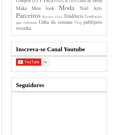
Dica
Compras
D.I.Y
Guia de Moda
Estilo de Diva
Moda
Make
Meu look
Nail Arts
Parceiros
Tendência
Tendências
Receitas fáceis
Unha da semana
publipost
que voltaram
Vlog
resenha
Inscreva-se Canal Youtube
Seguidores