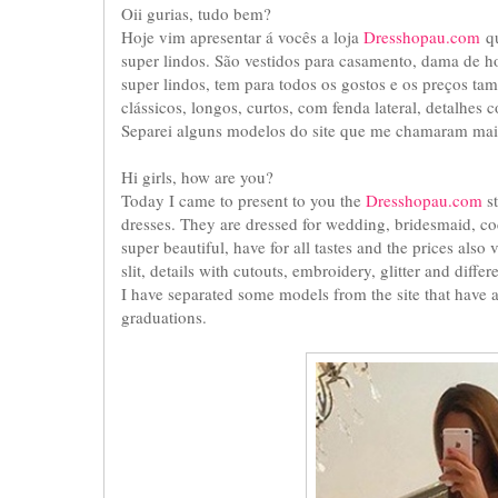
Oii gurias, tudo bem?
Hoje vim apresentar á vocês a loja
Dresshopau.com
qu
super lindos. São vestidos para casamento, dama de honr
super lindos, tem para todos os gostos e os preços t
clássicos, longos, curtos, com fenda lateral, detalhes c
Separei alguns modelos do site que me chamaram mai
Hi girls, how are you?
Today I came to present to you the
Dresshopau.com
st
dresses. They are dressed for wedding, bridesmaid, cock
super beautiful, have for all tastes and the prices also 
slit, details with cutouts, embroidery, glitter and differ
I have separated some models from the site that have a
graduations.