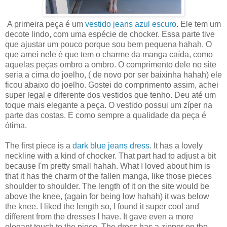
A primeira peça é um
vestido jeans azul escuro
. Ele tem um
decote lindo, com uma espécie de chocker. Essa parte tive
que ajustar um pouco porque sou bem pequena hahah. O
que amei nele é que tem o charme da manga caída, como
aquelas peças ombro a ombro. O comprimento dele no site
seria a cima do joelho, ( de novo por ser baixinha hahah) ele
ficou abaixo do joelho. Gostei do comprimento assim, achei
super legal e diferente dos vestidos que tenho. Deu até um
toque mais elegante a peça. O vestido possui um zíper na
parte das costas. E como sempre a qualidade da peça é
ótima.
The first piece is a
dark blue jeans dress
. It has a lovely
neckline with a kind of chocker. That part had to adjust a bit
because I'm pretty small hahah. What I loved about him is
that it has the charm of the fallen manga, like those pieces
shoulder to shoulder. The length of it on the site would be
above the knee, (again for being low hahah) it was below
the knee. I liked the length so, I found it super cool and
different from the dresses I have. It gave even a more
elegant touch to the piece. The dress has a zipper on the