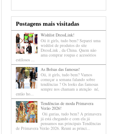
Postagens mais visitadas
Wishlist DressLink!
Oii it girls, tudo bem? Separei uma
wishlist de produtos do site
DressLink , da China. Quem não
ama comprar roupas e acessórios
estilosos ...
As Bolsas das famosas!
Oii, it girls, tudo bem? Vamos
começar a semana falando sobre
tendências ? Os looks das famosas
sempre nos chamam a atenção né,
então ho...
Tendências de moda Primavera
Verão 2026!
Oii gurias, tudo bem? A primavera
já está chegando e com ela já
pensamos nas principais Tendências
de Primavera Verão 2026. Reuni as princi...