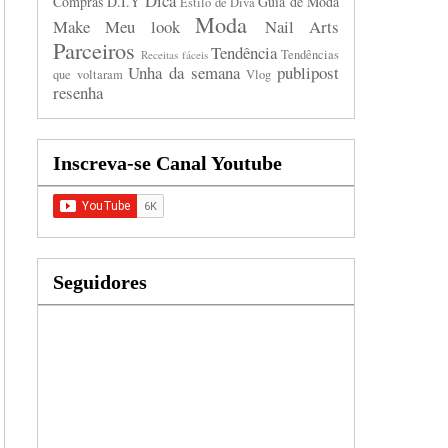
Dica
Compras
D.I.Y
Guia de Moda
Estilo de Diva
Moda
Make
Meu look
Nail Arts
Parceiros
Tendência
Tendências
Receitas fáceis
Unha da semana
publipost
que voltaram
Vlog
resenha
Inscreva-se Canal Youtube
Seguidores