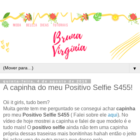
▼
quinta-feira, 4 de agosto de 2016
A capinha do meu Positivo Selfie S455!
Oii it girls, tudo bem?
Muita gente tem me perguntado se consegui achar
capinha
pro meu
Positivo Selfie S455
( Falei sobre ele
aqui
). No
vídeo de hoje mostrei a capinha e falei de que modelo é e
tudo mais! O
positivo selfie
ainda não tem uma capinha
própria dessas traseiras mais bonitinhas hahah então o jeito
foi achar uma de outra marca que desse nele.