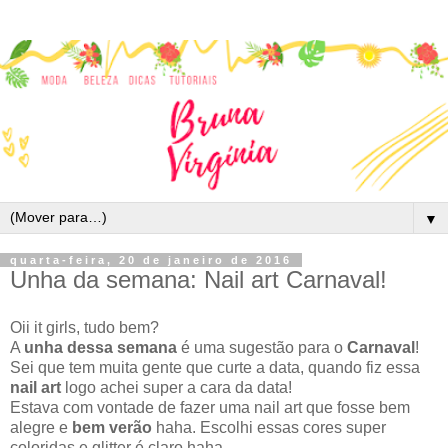
▼
quarta-feira, 20 de janeiro de 2016
Unha da semana: Nail art Carnaval!
Oii it girls, tudo bem?
A
unha dessa semana
é uma sugestão para o
Carnaval
!
Sei que tem muita gente que curte a data, quando fiz essa
nail art
logo achei super a cara da data!
Estava com vontade de fazer uma nail art que fosse bem
alegre e
bem verão
haha. Escolhi essas cores super
coloridas e glitter é claro haha.