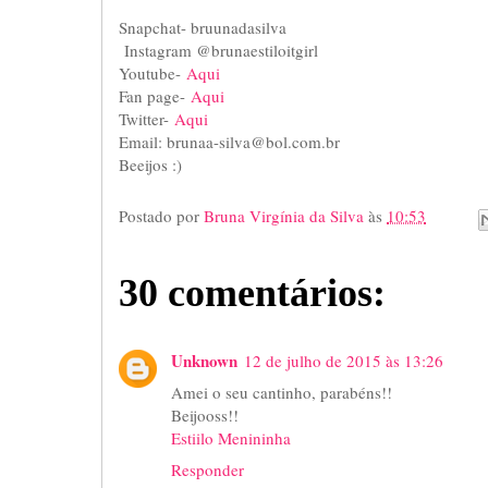
Snapchat- bruunadasilva
Instagram @brunaestiloitgirl
Youtube-
Aqui
Fan page-
Aqui
Twitter-
Aqui
Email: brunaa-silva@bol.com.br
Beeijos :)
Postado por
Bruna Virgínia da Silva
às
10:53
30 comentários:
Unknown
12 de julho de 2015 às 13:26
Amei o seu cantinho, parabéns!!
Beijooss!!
Estiilo Menininha
Responder