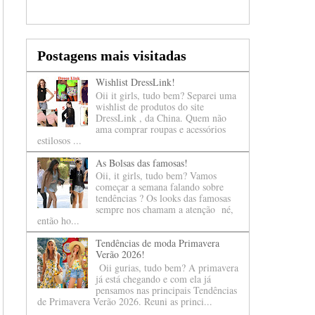
Postagens mais visitadas
Wishlist DressLink!
Oii it girls, tudo bem? Separei uma
wishlist de produtos do site
DressLink , da China. Quem não
ama comprar roupas e acessórios
estilosos ...
As Bolsas das famosas!
Oii, it girls, tudo bem? Vamos
começar a semana falando sobre
tendências ? Os looks das famosas
sempre nos chamam a atenção né,
então ho...
Tendências de moda Primavera
Verão 2026!
Oii gurias, tudo bem? A primavera
já está chegando e com ela já
pensamos nas principais Tendências
de Primavera Verão 2026. Reuni as princi...