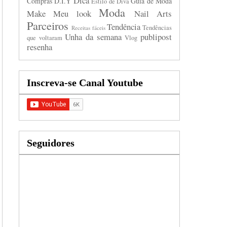
Dica
Compras
D.I.Y
Guia de Moda
Estilo de Diva
Moda
Make
Meu look
Nail Arts
Parceiros
Tendência
Tendências
Receitas fáceis
Unha da semana
publipost
que voltaram
Vlog
resenha
Inscreva-se Canal Youtube
Seguidores