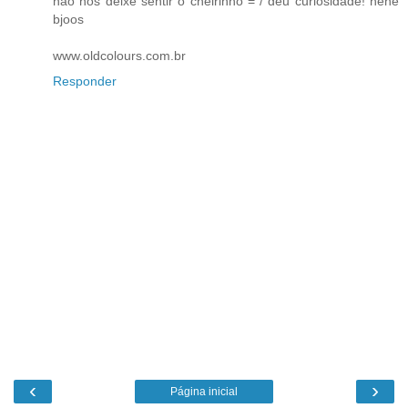
não nos deixe sentir o cheirinho = / deu curiosidade! hehe
bjoos
www.oldcolours.com.br
Responder
‹
›
Página inicial