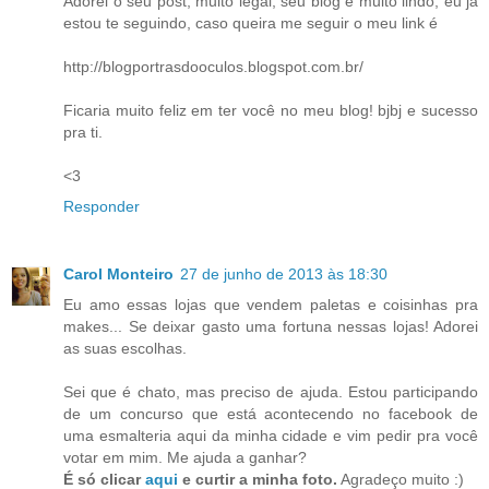
Adorei o seu post, muito legal, seu blog é muito lindo, eu já
estou te seguindo, caso queira me seguir o meu link é
http://blogportrasdooculos.blogspot.com.br/
Ficaria muito feliz em ter você no meu blog! bjbj e sucesso
pra ti.
<3
Responder
Carol Monteiro
27 de junho de 2013 às 18:30
Eu amo essas lojas que vendem paletas e coisinhas pra
makes... Se deixar gasto uma fortuna nessas lojas! Adorei
as suas escolhas.
Sei que é chato, mas preciso de ajuda. Estou participando
de um concurso que está acontecendo no facebook de
uma esmalteria aqui da minha cidade e vim pedir pra você
votar em mim. Me ajuda a ganhar?
É só clicar
aqui
e curtir a minha foto.
Agradeço muito :)