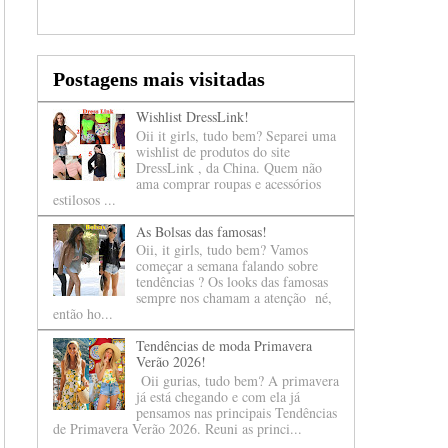
Postagens mais visitadas
Wishlist DressLink!
Oii it girls, tudo bem? Separei uma
wishlist de produtos do site
DressLink , da China. Quem não
ama comprar roupas e acessórios
estilosos ...
As Bolsas das famosas!
Oii, it girls, tudo bem? Vamos
começar a semana falando sobre
tendências ? Os looks das famosas
sempre nos chamam a atenção né,
então ho...
Tendências de moda Primavera
Verão 2026!
Oii gurias, tudo bem? A primavera
já está chegando e com ela já
pensamos nas principais Tendências
de Primavera Verão 2026. Reuni as princi...