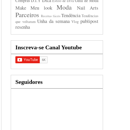
Dica
Compras
D.I.Y
Guia de Moda
Estilo de Diva
Moda
Make
Meu look
Nail Arts
Parceiros
Tendência
Tendências
Receitas fáceis
Unha da semana
publipost
que voltaram
Vlog
resenha
Inscreva-se Canal Youtube
Seguidores