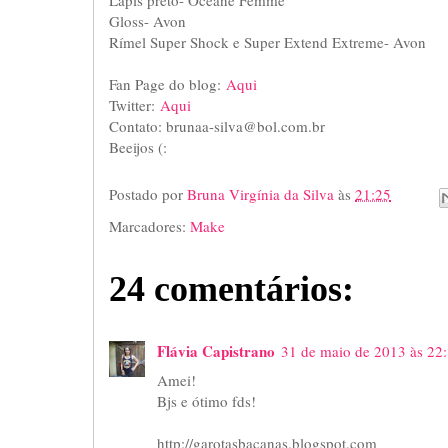
Gloss- Avon
Rímel Super Shock e Super Extend Extreme- Avon
Fan Page do blog:
Aqui
Twitter:
Aqui
Contato: brunaa-silva@bol.com.br
Beeijos (:
Postado por
Bruna Virgínia da Silva
às
21:25
Marcadores:
Make
24 comentários:
Flávia Capistrano
31 de maio de 2013 às 22
Amei!
Bjs e ótimo fds!
http://garotasbacanas.blogspot.com