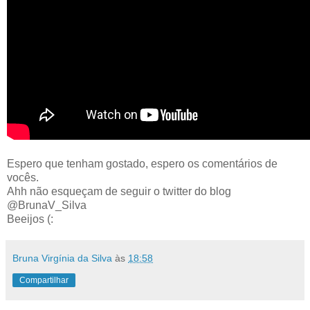
Espero que tenham gostado, espero os comentários de
vocês.
Ahh não esqueçam de seguir o twitter do blog
@BrunaV_Silva
Beeijos (:
Bruna Virgínia da Silva
às
18:58
Compartilhar