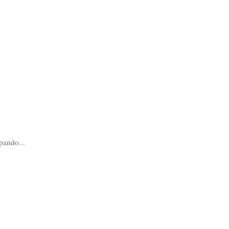
1
pando...