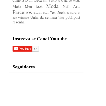
Dica
Compras
D.I.Y
Guia de Moda
Estilo de Diva
Moda
Make
Meu look
Nail Arts
Parceiros
Tendência
Tendências
Receitas fáceis
Unha da semana
publipost
que voltaram
Vlog
resenha
Inscreva-se Canal Youtube
Seguidores