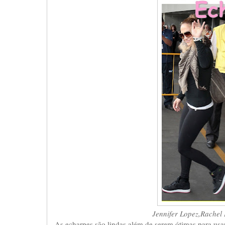
Jennifer Lopez,Rachel
As echarpes são lindas além de serem ótimas para us