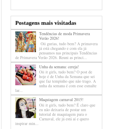
Postagens mais visitadas
Tendências de moda Primavera
Verão 2026!
Oii gurias, tudo bem? A primavera
já está chegando e com ela já
pensamos nas principais Tendências
de Primavera Verão 2026. Reuni as princi...
Unha da semana: cereja!
Oii it girls, tudo bem? O post de
hoje é de Unha da Semana que sei
que faz tempinho que não trago. A
unha da semana é com esse esmalte
lar...
Maquiagem carnaval 2015!
Oii it girls, tudo bem? É claro que
eu não deixaria de postar um
tutorial de maquiagem para o
Carnaval, ele já está aí e quero
inspirar min...