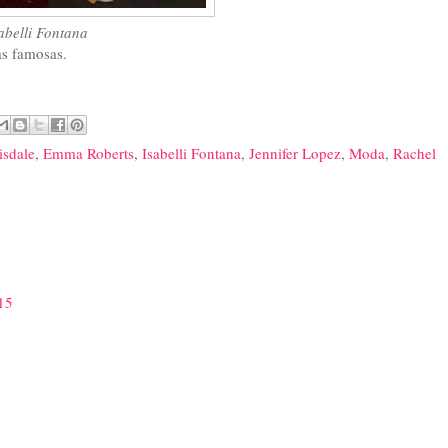
belli Fontana
as famosas.
isdale
,
Emma Roberts
,
Isabelli Fontana
,
Jennifer Lopez
,
Moda
,
Rachel
:15