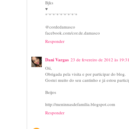
Bjks
♥
*¨*¨*¨*¨*¨*¨*¨*¨*
@cordedamasco
facebook.com/cor.de.damasco
Responder
Dani Vargas
23 de fevereiro de 2012 às 19:3
Oii,
Obrigada pela visita e por participar do blog.
Gostei muito do seu cantinho e já estou partici
Beijos
http://meninnasdefamilia.blogspot.com
Responder