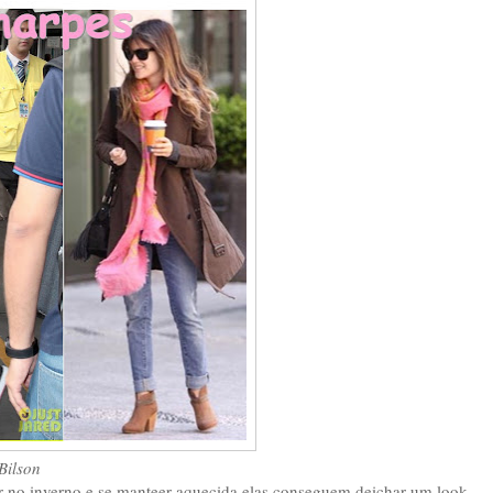
 Bilson
ar no inverno e se manteer aquecida,elas conseguem deichar um look