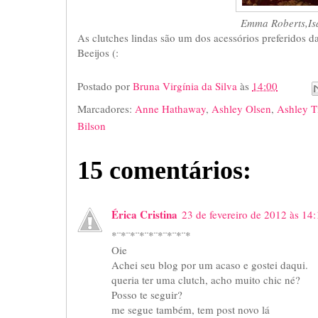
Emma Roberts,Isa
As clutches lindas são um dos acessórios preferidos d
Beeijos (:
Postado por
Bruna Virgínia da Silva
às
14:00
Marcadores:
Anne Hathaway
,
Ashley Olsen
,
Ashley T
Bilson
15 comentários:
Érica Cristina
23 de fevereiro de 2012 às 14
*¨*¨*¨*¨*¨*¨*¨*¨*
Oie
Achei seu blog por um acaso e gostei daqui.
queria ter uma clutch, acho muito chic né?
Posso te seguir?
me segue também, tem post novo lá