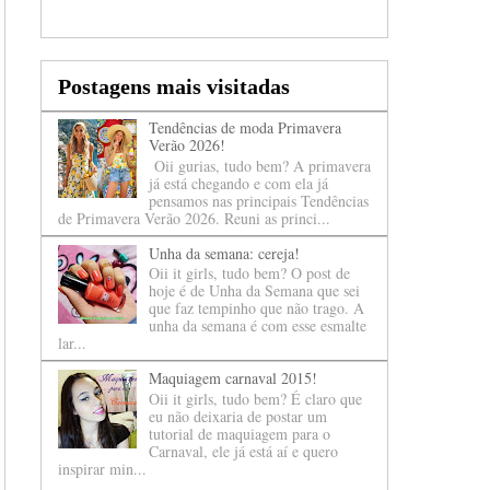
Postagens mais visitadas
Tendências de moda Primavera
Verão 2026!
Oii gurias, tudo bem? A primavera
já está chegando e com ela já
pensamos nas principais Tendências
de Primavera Verão 2026. Reuni as princi...
Unha da semana: cereja!
Oii it girls, tudo bem? O post de
hoje é de Unha da Semana que sei
que faz tempinho que não trago. A
unha da semana é com esse esmalte
lar...
Maquiagem carnaval 2015!
Oii it girls, tudo bem? É claro que
eu não deixaria de postar um
tutorial de maquiagem para o
Carnaval, ele já está aí e quero
inspirar min...