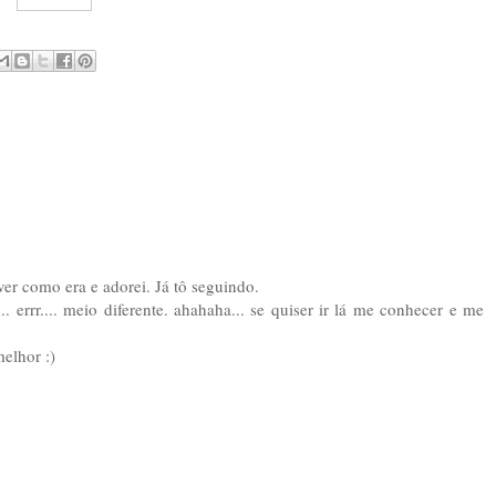
er como era e adorei. Já tô seguindo.
. errr.... meio diferente. ahahaha... se quiser ir lá me conhecer e me
elhor :)