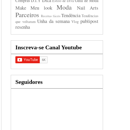
Dica
Compras
D.I.Y
Guia de Moda
Estilo de Diva
Moda
Make
Meu look
Nail Arts
Parceiros
Tendência
Tendências
Receitas fáceis
Unha da semana
publipost
que voltaram
Vlog
resenha
Inscreva-se Canal Youtube
Seguidores